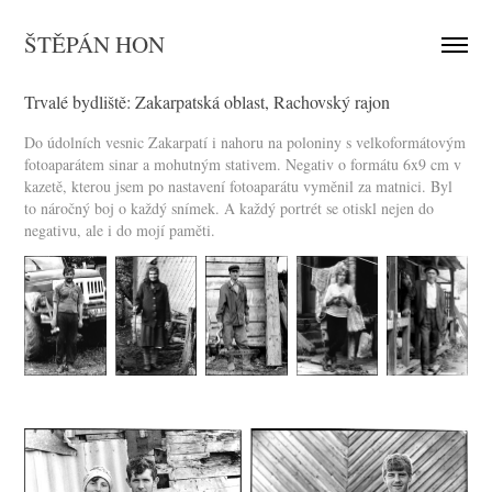
ŠTĚPÁN HON
Trvalé bydliště: Zakarpatská oblast, Rachovský rajon
Do údolních vesnic Zakarpatí i nahoru na poloniny s velkoformátovým
fotoaparátem sinar a mohutným stativem. Negativ o formátu 6x9 cm v
kazetě, kterou jsem po nastavení fotoaparátu vyměnil za matnici. Byl
to náročný boj o každý snímek. A každý portrét se otiskl nejen do
negativu, ale i do mojí paměti.